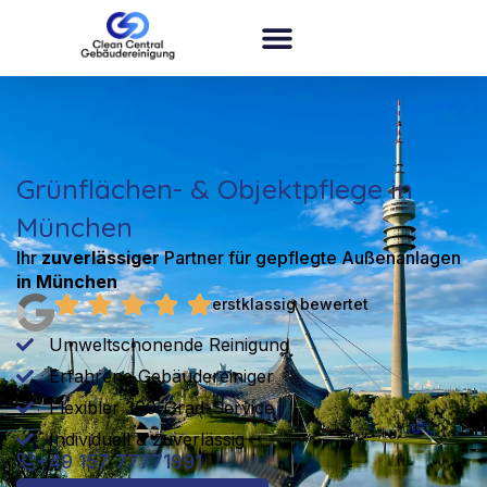
Grünflächen- & Objektpflege in
München
Ihr
zuverlässiger
Partner für
gepflegte Außenanlagen
in München
erstklassig bewertet
Umweltschonende Reinigung
Erfahrene Gebäudereiniger
Flexibler 360-Grad-Service
Individuell & zuverlässig
+49 157 77771991