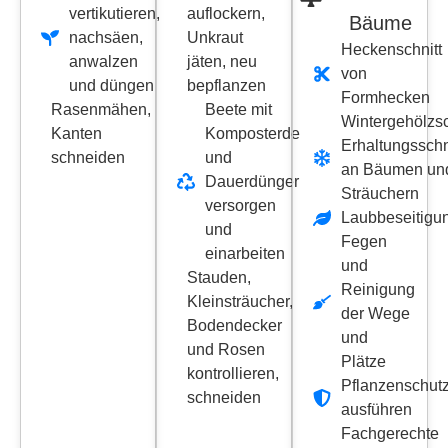
vertikutieren,
auflockern,
Bäume
nachsäen,
Unkraut
Heckenschnitt
anwalzen
jäten, neu
von
und düngen
bepflanzen
Formhecken
Rasenmähen,
Beete mit
Wintergehölzsc
Kanten
Komposterde
Erhaltungsschn
schneiden
und
an Bäumen un
Dauerdünger
Sträuchern
versorgen
Laubbeseitigu
und
Fegen
einarbeiten
und
Stauden,
Reinigung
Kleinsträucher,
der Wege
Bodendecker
und
und Rosen
Plätze
kontrollieren,
Pflanzenschu
schneiden
ausführen
Fachgerechte